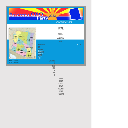
K7L
K6LL
ARIZO
NA
SINGLE-
1
OP
HIGH
MIXED
YUM
A
25336
8
153
23
3
119
0
ARIZ
ONA
OUTL
AWS
CONT
EST
CLUB