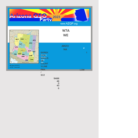
W7A
WE
ARIZO
NA
EXPEDI
1
TION
SINGLE-
OP
COUNT
Y-LINE
PMA
LOW
/
SCZ
19488
48
0
40
6