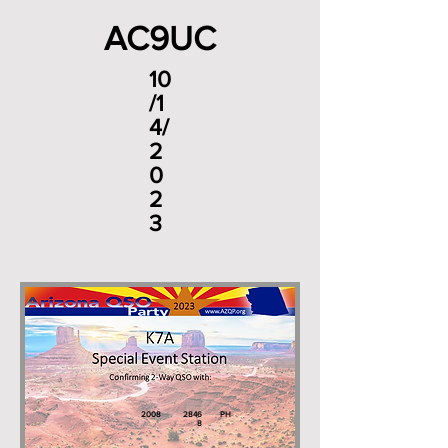
AC9UC
10
/1
4/
2
0
2
3
2008
2846
PH
8