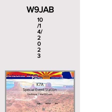
W9JAB
10
/1
4/
2
0
2
3
1731
14254
PH