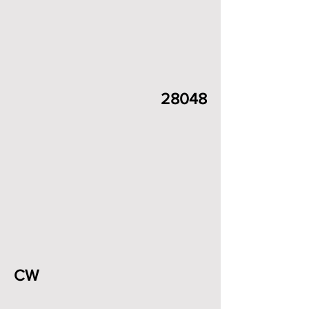
28048
CW