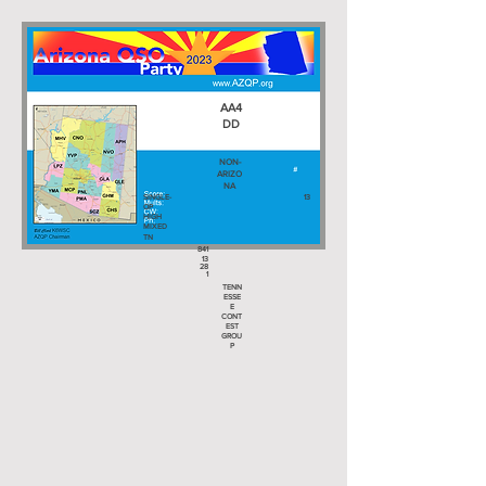
AA4
DD
NON-
ARIZO
NA
SINGLE-
13
OP
HIGH
MIXED
TN
841
13
28
1
TENN
ESSE
E
CONT
EST
GROU
P