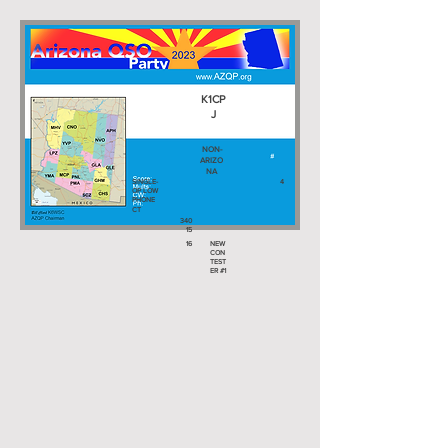
K1CP
J
NON-
ARIZO
NA
SINGLE-
4
OP LOW
PHONE
CT
340
15
16
NEW
CON
TEST
ER #1