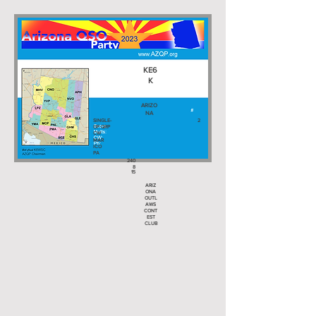
KE6
K
ARIZO
NA
SINGLE-
2
OP QRP
CW
MAR
ICO
PA
240
8
15
ARIZ
ONA
OUTL
AWS
CONT
EST
CLUB