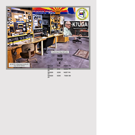
WB
9HF
K
10/12/20
1519
21025
CW
24
CW
10/12/20
2114
14039
24
10/12/20
2230
14257
PH
24
10/13/20
0230
7039
CW
24