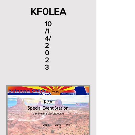
KF0LEA
10
/1
4/
2
0
2
3
2054
2846
PH
8