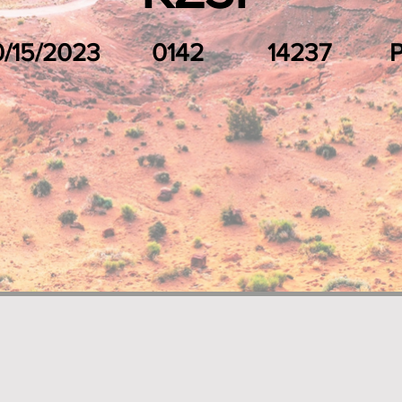
0/15/2023
0142
14237