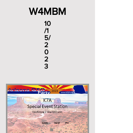
W4MBM
10
/1
5/
2
0
2
3
0205
14237
PH